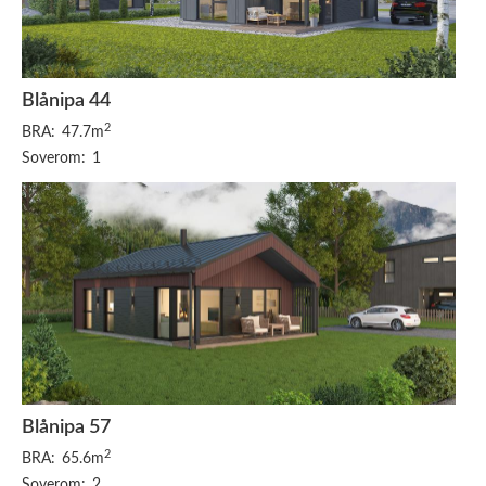
Blånipa 44
2
BRA:
47.7m
Soverom:
1
Blånipa 57
2
BRA:
65.6m
Soverom:
2