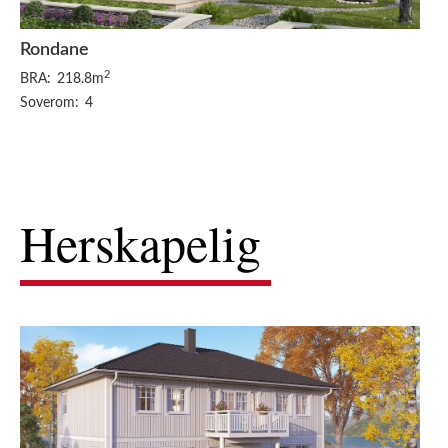
Rondane
2
BRA:
218.8m
Soverom:
4
Herskapelig