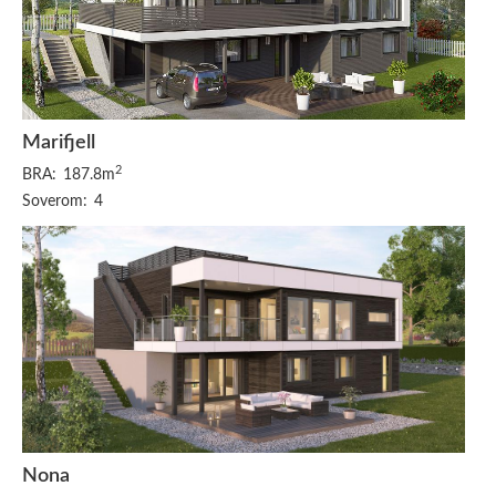
Marifjell
2
BRA:
187.8m
Soverom:
4
Nona