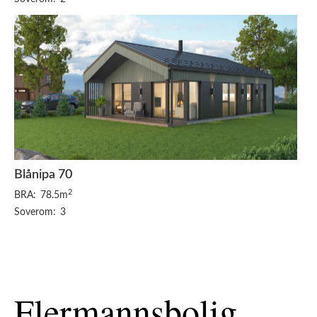
Blånipa 70
2
BRA:
78.5m
Soverom:
3
Flermannsbolig