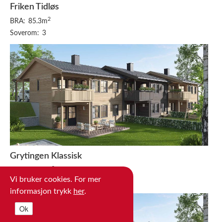
Friken Tidløs
2
BRA:
85.3m
Soverom:
3
Grytingen Klassisk
2
BRA:
147.5m
Vi bruker cookies. For mer
Soverom:
3
informasjon trykk
her
.
Ok