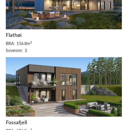
Flathøi
2
BRA:
156.8m
Soverom:
3
Fossafjell
2