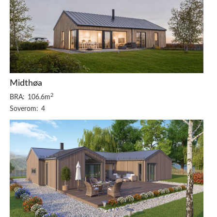
Midthøa
2
BRA:
106.6m
Soverom:
4