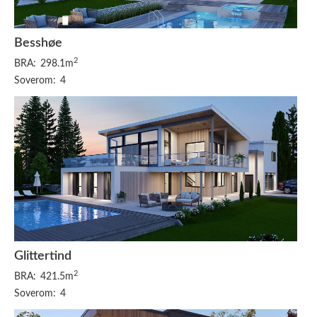
Besshøe
2
BRA:
298.1m
Soverom:
4
Glittertind
2
BRA:
421.5m
Soverom:
4