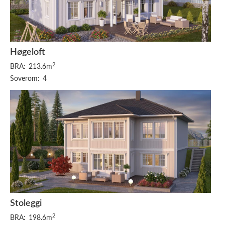
Høgeloft
2
BRA:
213.6m
Soverom:
4
Stoleggi
2
BRA:
198.6m