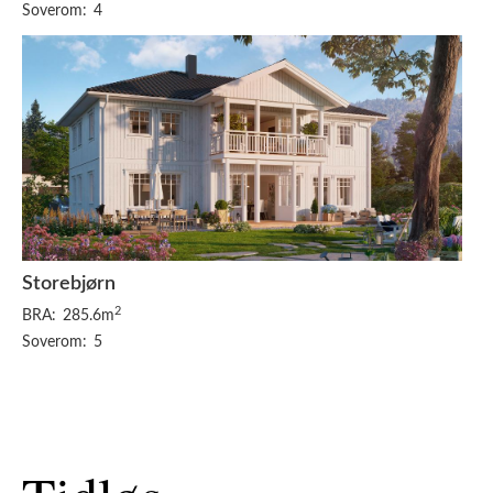
Soverom:
4
Storebjørn
2
BRA:
285.6m
Soverom:
5