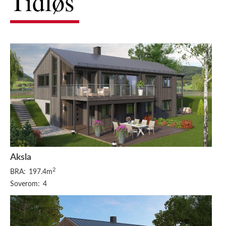
Tidløs
Aksla
2
BRA:
197.4m
Soverom:
4