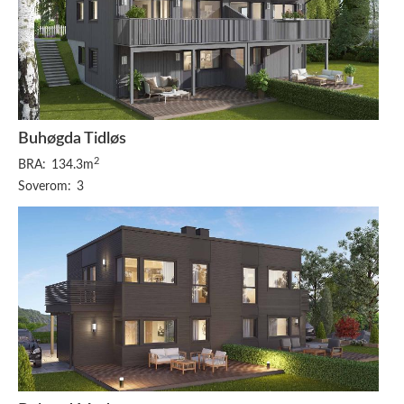
Buhøgda Tidløs
2
BRA:
134.3m
Soverom:
3