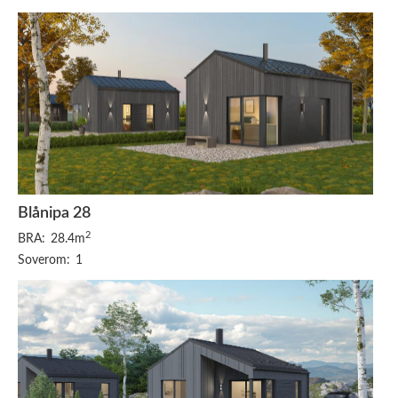
Blånipa 28
2
BRA:
28.4m
Soverom:
1