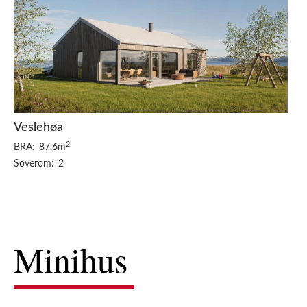
Veslehøa
2
BRA:
87.6m
Soverom:
2
Minihus