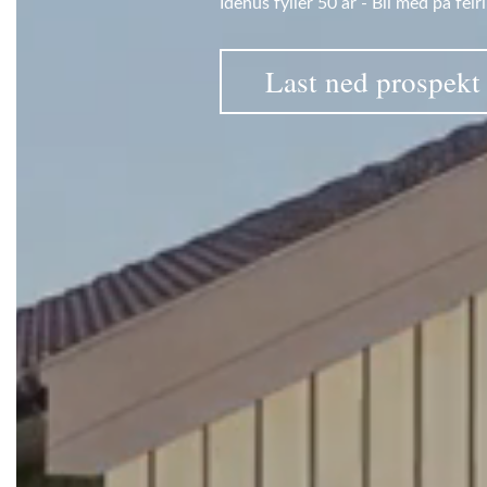
Idehus fyller 50 år - Bli med på feir
Last ned prospekt