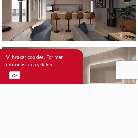
Vi bruker cookies. For mer
informasjon trykk
her
.
Ok