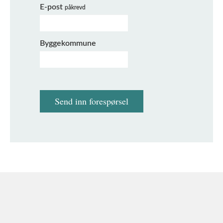
E-post
påkrevd
Byggekommune
Send inn forespørsel