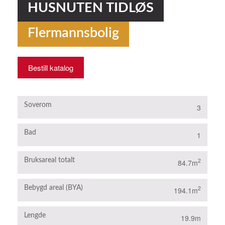
HUSNUTEN TIDLØS
Flermannsbolig
Bestill katalog
Soverom
3
Bad
1
Bruksareal totalt
2
84.7m
Bebygd areal (BYA)
2
194.1m
Lengde
19.9m