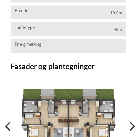
Bredde
10.9m
Tomtetype
Skrå
Energimerking
B
Fasader og plantegninger