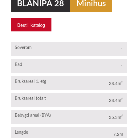
BLÅNIPA 28
Minihus
Bestill katalog
Soverom
1
Bad
1
Bruksareal 1. etg
2
28.4m
Bruksareal totalt
2
28.4m
Bebygd areal (BYA)
2
35.3m
Lengde
7.2m