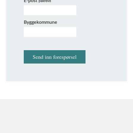
E-post
påkrevd
Byggekommune
Send inn forespørsel